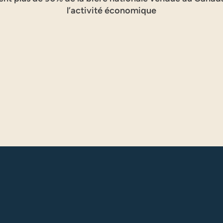
l’activité économique