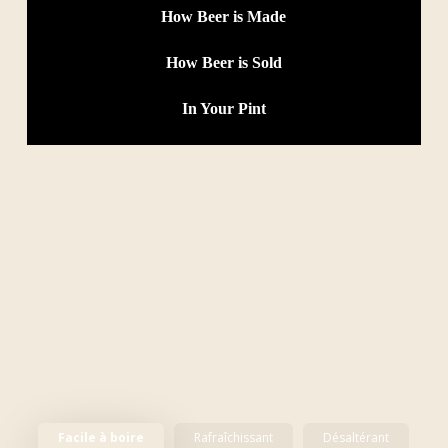
How Beer is Made
How Beer is Sold
In Your Pint
Facile à boire
Rafraîchissant
Désaltérant