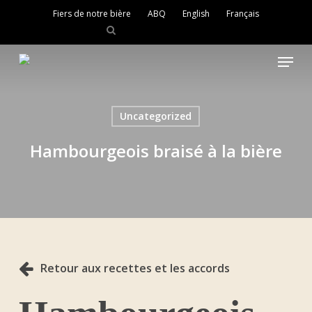
Skip
Fiers de notre bière
ABQ
English
Français
to
main
Close
content
Menu
Menu
Uncategorized
Hambourgeois braisé à la bière
Retour aux recettes et les accords