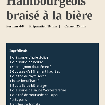
Hambourgeois
braisé à la bière
Portions 4-8
Préparation 10 min |
Cuisson 25 min
Ingrédients
1 c. à soupe d’huile d’olive
1 c. à soupe de beurre
1 Gros oignon doux émincé
2 Gousses d’ail finement hachées
1 c. à thé de thym séché
1 lb De bœuf haché
1 Bouteille de bière lager
1 c. à soupe de sauce Worcestershire
1 c. à thé de moutarde de Dijon
Petits pains
Tranches de tomate